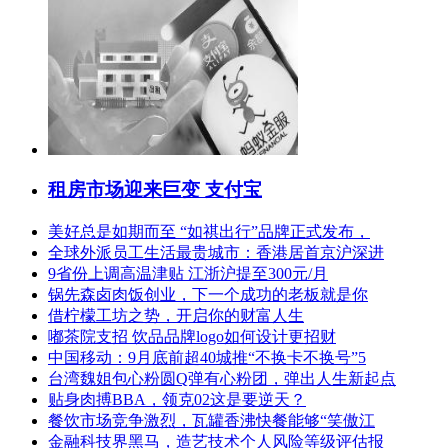
租房市场迎来巨变 支付宝
美好总是如期而至 “如祺出行”品牌正式发布，
全球外派员工生活最贵城市：香港居首京沪深进
9省份上调高温津贴 江浙沪提至300元/月
锅先森卤肉饭创业，下一个成功的老板就是你
借柠檬工坊之势，开启你的财富人生
嘟茶院支招 饮品品牌logo如何设计更招财
中国移动：9月底前超40城推“不换卡不换号”5
台湾魏姐包心粉圆Q弹有心粉团，弹出人生新起点
贴身肉搏BBA，领克02这是要逆天？
餐饮市场竞争激烈，瓦罐香沸快餐能够“笑傲江
金融科技界黑马，造艺技术个人风险等级评估报