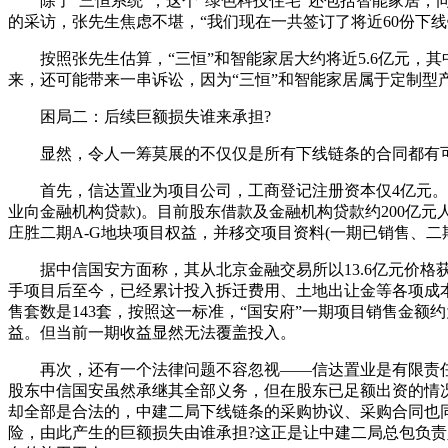
除了“三恒系统”，这个“绿色科技住宅”还包括智能家居，同样
的采访，张先生焦虑不堪，“我们现在一共签订了将近60份下线
按照张先生估算，“三恒”和智能家居大约将近5.6亿元，其
来，还可能带来一串诉讼，因为“三恒”和智能家居属于定制型
困局二：后续巨额损失谁来承担?
显然，令人一筹莫展的不仅仅是所有下线链条的合同都有可能
首先，信达置业为项目公司，工商登记注册资本仅4亿元。据
业向金融机构贷款)。目前股东借款及金融机构贷款约200亿
庄胜二期A-G地块项目权益，并移交项目资料(一期已销售、二
据中信国安方面称，其从北京金融交易所以13.6亿元价格获得
手项目后至今，已经累计投入拆迁费用、土地出让金等各项成本超
售套数是143套，按照这一标准，“国安府”一期项目销售金额
益。但当前一期收益显然无法覆盖投入。
再次，还有一个法律问题不容忽视——信达置业是有限责任
股东中信国安虽然承继其全部义务，但在股东已足额出资的情
却全部是合法的，中建二局下线链条的采购协议、采购合同也
险，由此产生的巨额损失由谁承担?这正是让中建二局总包负责