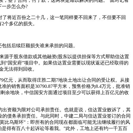
时候，签了合同，付了款，这两块是难以解决的问题。”面对记者
下一步怎么办?
也付了将近百份之二十几，这一笔同样要不回来了，不但要不回
有2个多亿的损失。
还包括后续巨额损失谁来承担的问题。
来源于股东借款或其他融资(股东以提供担保等方式帮助信达置
化到“国安府”项目中。如果信达置业需要以现状返还已经取得的
资金无法得到回收。
.79亿元，从而取得庄胜二期7地块土地出让合同的受让权。从接
售面积是30790.87平方米，预售价格为8.4万元，批准销
二期剩余地块，中信国安方面通过项目至少可以获得上百亿元的收
出资额为限对公司承担责任。也就是说，信达置业败诉了，其
业的债务承担责任。与此同时，中建二局与信达置业签订的合同
莫比乌斯环”：即所有的合同现在都面临可能无法继续履行的风
怕是得有百八十起诉讼等着我。”此外，工地上还有约一千五百