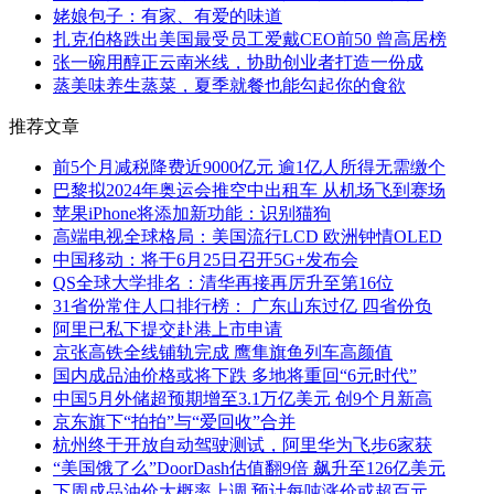
姥娘包子：有家、有爱的味道
扎克伯格跌出美国最受员工爱戴CEO前50 曾高居榜
张一碗用醇正云南米线，协助创业者打造一份成
蒸美味养生蒸菜，夏季就餐也能勾起你的食欲
推荐文章
前5个月减税降费近9000亿元 逾1亿人所得无需缴个
巴黎拟2024年奥运会推空中出租车 从机场飞到赛场
苹果iPhone将添加新功能：识别猫狗
高端电视全球格局：美国流行LCD 欧洲钟情OLED
中国移动：将于6月25日召开5G+发布会
QS全球大学排名：清华再接再厉升至第16位
31省份常住人口排行榜： 广东山东过亿 四省份负
阿里已私下提交赴港上市申请
京张高铁全线铺轨完成 鹰隼旗鱼列车高颜值
国内成品油价格或将下跌 多地将重回“6元时代”
中国5月外储超预期增至3.1万亿美元 创9个月新高
京东旗下“拍拍”与“爱回收”合并
杭州终于开放自动驾驶测试，阿里华为飞步6家获
“美国饿了么”DoorDash估值翻9倍 飙升至126亿美元
下周成品油价大概率上调 预计每吨涨价或超百元