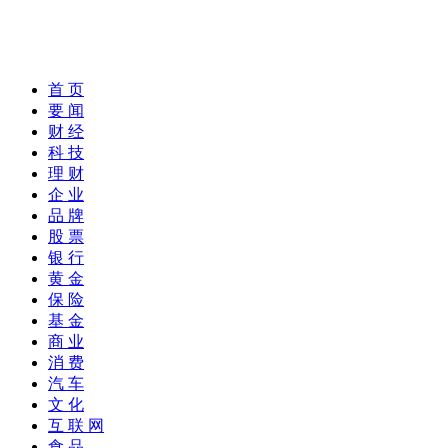
首 页
要 闻
财 经
科 技
理 财
企 业
品 牌
股 票
银 行
黄 金
保 险
基 金
商 业
消 费
汽 车
文 化
互 联 网
食 品