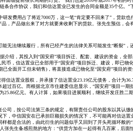
面临提前很长周期的订货。“我们也是2016年底2017年初的
链条合作协议，我们和信达置业已发生的合同金额是35个亿。”
中研发费用占了将近7000万，这一笔“肯定要不回来了”，货款
产品，产品做出来了对方就要来收剩下的货款。张先生预估，会
无法继续履行，所有已经产生的法律关系可能发生“断裂”，
介绍，其投入到“国安府”项目拆迁、配套、建设的资金，全部
元人民币，信达置业已全部用于“国安府”项目拆迁、建设，即已物
期已全面开工但未销售)，将直接造成已物化至“国安府”项目的
信达置业股权，并承接了信达置业23.19亿元债务，合计为36
过百亿。而根据北京市住建委信息显示，“国安府”项目一期批准的销
约为25.86亿元。有人计算，如果项目进展顺利，继续开发庄胜
公司，按公司法第三条的规定，有限责任公司的股东以其认缴的
况下，中信国安在已承担巨额损失的情况下，不可能再对信达置
同样都是合法的，由此衍生的问题似乎又回到了开头死循环般的“
人张先生备感煎熬的地方：“供货方加在一起得有几百家，后面