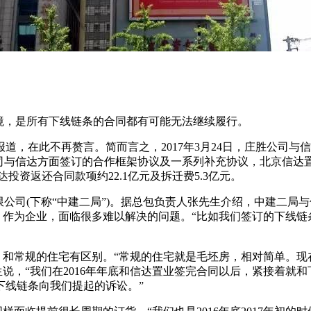
，是所有下线链条的合同都有可能无法继续履行。
在此不再赘言。简而言之，2017年3月24日，庄胜公司与
司与信达方面签订的合作框架协议及一系列补充协议，北京信达置
投资返还合同款项约22.1亿元及拆迁费5.3亿元。
司(下称“中建二局”)。据总包负责人张先生介绍，中建二局与
坦言，作为企业，面临很多难以解决的问题。“比如我们签订的下
和常规的住宅有区别。“常规的住宅就是毛坯房，相对简单。现在
生说，“我们在2016年年底和信达置业签完合同以后，紧接着就
下线链条向我们提起的诉讼。”