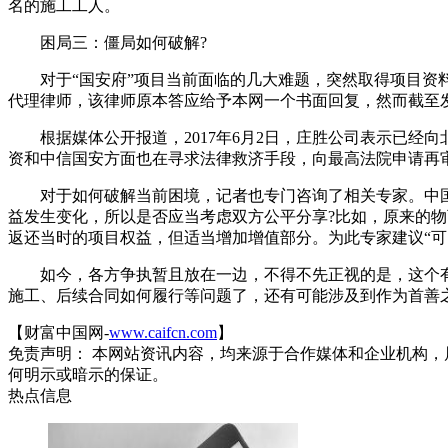
名的施工工人。
困局三：僵局如何破解?
对于“国安府”项目当前面临的几大难题，突然取得项目资料
代理律师，该律师原本答应给予本网一个书面回复，然而截至
根据媒体公开报道，2017年6月2日，庄胜公司表示已经向
资和中信国安方面也在寻求法律救济手段，向最高法院申请再
对于如何破解当前困境，记者也专门咨询了相关专家。中国银
益发生变化，所以是否应当考虑双方公平分享?比如，原来的
返还当时的项目权益，但适当增加增值部分。为此专家建议“
如今，各方争执暂且放在一边，不得不先正视的是，这个有
施工、后续合同如何履行等问题了，还有可能涉及到作为首善
【财富中国网-
www.caifcn.com
】
免责声明： 本网站资讯内容，均来源于合作媒体和企业机构，
何明示或暗示的保证。
热点信息