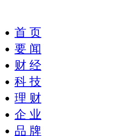
首 页
要 闻
财 经
科 技
理 财
企 业
品 牌