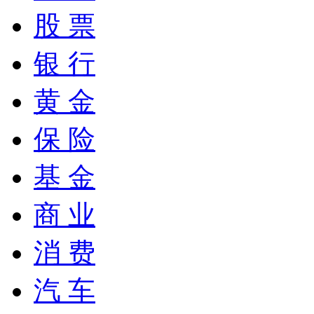
股 票
银 行
黄 金
保 险
基 金
商 业
消 费
汽 车