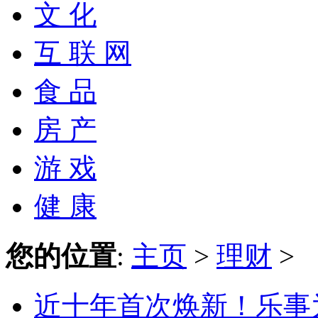
文 化
互 联 网
食 品
房 产
游 戏
健 康
您的位置
:
主页
>
理财
>
近十年首次焕新！乐事