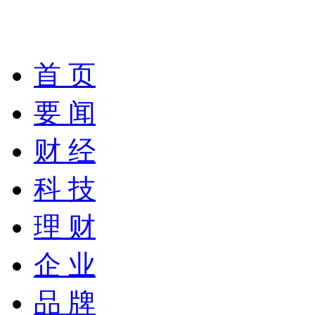
首 页
要 闻
财 经
科 技
理 财
企 业
品 牌