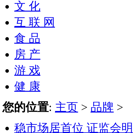
文 化
互 联 网
食 品
房 产
游 戏
健 康
您的位置
:
主页
>
品牌
>
稳市场居首位 证监会