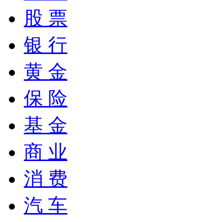
股 票
银 行
黄 金
保 险
基 金
商 业
消 费
汽 车