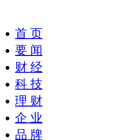
首 页
要 闻
财 经
科 技
理 财
企 业
品 牌