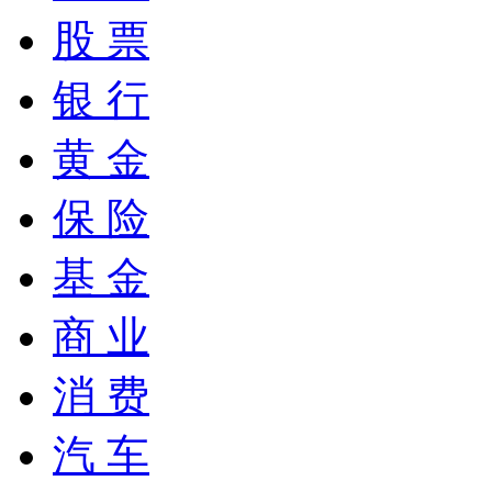
股 票
银 行
黄 金
保 险
基 金
商 业
消 费
汽 车