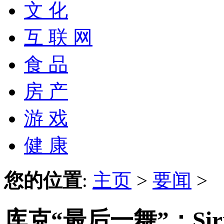
文 化
互 联 网
食 品
房 产
游 戏
健 康
您的位置
:
主页
>
要闻
>
库克“最后一舞”：Siri