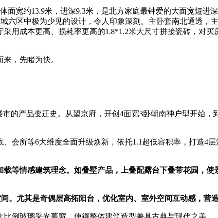
宽约13.9米，进深9.3米，是北方家庭最钟爱的大面宽短进深
城六区中极为少见的设计，令人印象深刻。主卧套南北通透，主卧
采用成本更高、损耗率更高的1.8*1.2米大尺寸拼接瓷砖，对
而来，先睹为快。
市的产品变迁史。从望京府，开创4面宽3卧朝南神户型开始，到
会所等6大维度全面升级焕新，依托1.1超低容积率，打造4层
加载等情感建筑理念。如叠墅产品，上叠配露台下叠带花园，使
空间。尤其是奇偶层高拓阳台，优化室内、室外空间互动感，营
比例玻璃采光幕窗，使得整体建筑造型兼具古典与现代之美。