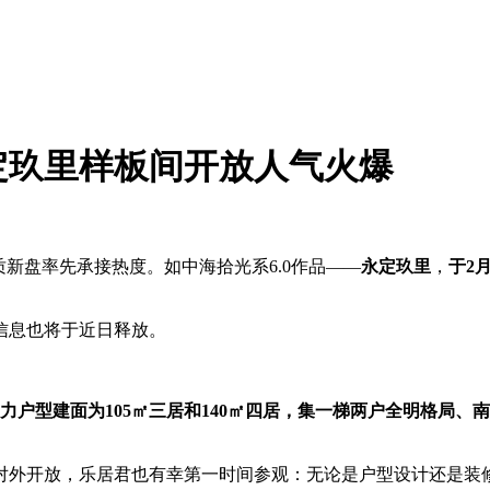
定玖里样板间开放人气火爆
盘率先承接热度。如中海拾光系6.0作品——
永定玖里
，
于2
息也将于近日释放。
力户型建面为105㎡三居和140㎡四居，集一梯两户全明格局、
对外开放，乐居君也有幸第一时间参观：无论是户型设计还是装修品