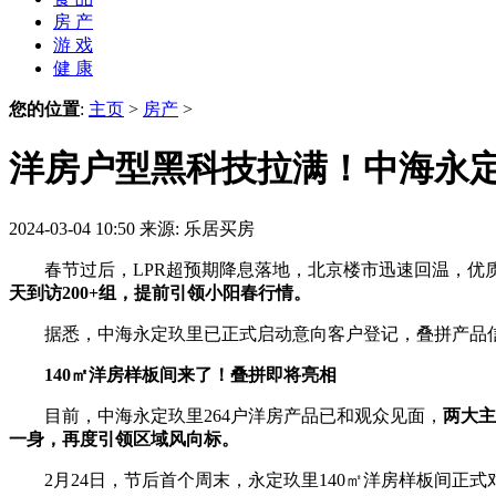
房 产
游 戏
健 康
您的位置
:
主页
>
房产
>
洋房户型黑科技拉满！中海永
2024-03-04 10:50
来源: 乐居买房
春节过后，LPR超预期降息落地，北京楼市迅速回温，优质新
天到访200+组，提前引领小阳春行情。
据悉，中海永定玖里已正式启动意向客户登记，叠拼产品信
140㎡洋房样板间来了！叠拼即将亮相
目前，中海永定玖里264户洋房产品已和观众见面，
两大主
一身，再度引领区域风向标。
2月24日，节后首个周末，永定玖里140㎡洋房样板间正式