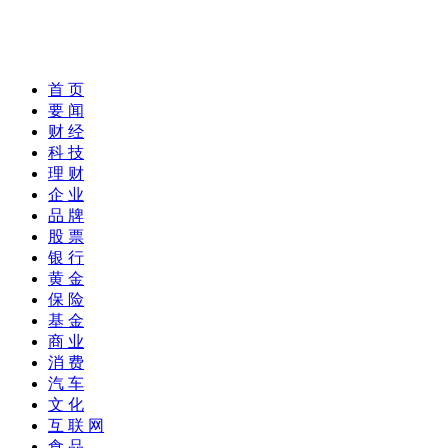
首 页
要 闻
财 经
科 技
理 财
企 业
品 牌
股 票
银 行
黄 金
保 险
基 金
商 业
消 费
汽 车
文 化
互 联 网
食 品