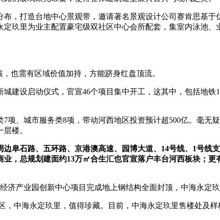
，打造台地中心景观带，邀请著名景观设计公司赛肯思基于优质
永定玖里为业主配置豪宅级双社区中心会所配套，集室内泳池、
核，也需有区域价值加持，方能跻身红盘顶流。
城建设启动仪式，官宣46个项目集中开工，这其中，包括地铁
7项、城市服务类8项，带动河西地区投资预计超500亿。毫无
一层楼。
边阜石路、五环路、京港澳高速、园博大道、14号线、1号线支
业，总规划建面约13万㎡合生汇也官宣落户丰台河西板块；更
经济产业园创新中心项目完成地上钢结构全面封顶，中海永定玖
区，中海永定玖里，值得珍藏。目前，中海永定玖里售楼处及样