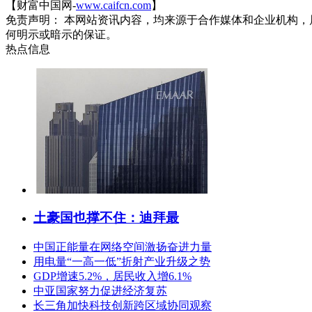
【财富中国网-
www.caifcn.com
】
免责声明： 本网站资讯内容，均来源于合作媒体和企业机构，
何明示或暗示的保证。
热点信息
土豪国也撑不住：迪拜最
中国正能量在网络空间激扬奋进力量
用电量“一高一低”折射产业升级之势
GDP增速5.2%，居民收入增6.1%
中亚国家努力促进经济复苏
长三角加快科技创新跨区域协同观察