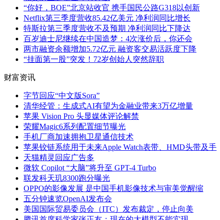
“你好，BOE”北京站收官 携手国民公路G318以创新
Netflix第三季度营收85.42亿美元 净利润同比增长
特斯拉第三季度营收不及预期 净利润同比下降达
百岁迪士尼继续在中国造梦：4次涨价后，你还会
两市融资余额增加5.72亿元 融资客交易活跃度下降
“挂面第一股”突发！72岁创始人突然辞职
财富资讯
字节回应“中文版Sora”
清华经管：生成式AI有望为金融业带来3万亿增量
苹果 Vision Pro 头显媒体评论解禁
荣耀Magic6系列配置细节曝光
手机厂商加速拥抱卫星通信技术
苹果铰链系统用于未来Apple Watch表带、HMD头带及手
天猫精灵回应广告多
微软 Copilot “大脑”将升至 GPT-4 Turbo
联发科天玑8300跑分曝光
OPPO的影像发展 是中国手机影像技术与审美觉醒缩
五分钟速览OpenAI发布会
美国国际贸易委员会（ITC）发布裁定，停止向美
腾讯首席科学家张正友：现在的大模型不能实现