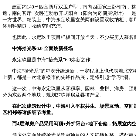
建面约140㎡四室两厅双卫户型，南向四面宽三卧朝南，整体面
透，南向客厅+次卧连动敞开式阳台（阳台为奇偶层设计），是
一方世界。精装上，中海永定玖里玄关两侧设置双收纳柜，客厅
体用料精良，收纳空间充沛。
也因此，永定玖里项目样板间开放当天，不少买房人慕名
中海拾光系6.0 全面焕新登场
永定玖里是中海“拾光系”6.0焕新之作。
中海“拾光系”的每次升级迭新，一定程度上也代表着北京楼
上新，都是一次北京楼市的先锋作品展，定将引起“学习”潮。
这一次，中海永定玖里从容积率、园林、叠拼、洋房、顶底、
分为东西两个地块，规划27栋洋房及叠拼产品。
在此次建筑设计中，中海引入平权共生、场景互动、空间
区相邻等诸多细节考量。
而4层洋房产品采用闷顶+外扩阳台+地下仓储，拓展室内
洋房外立面延续拾光系销冠项目的人文红砖风格，搭配超大