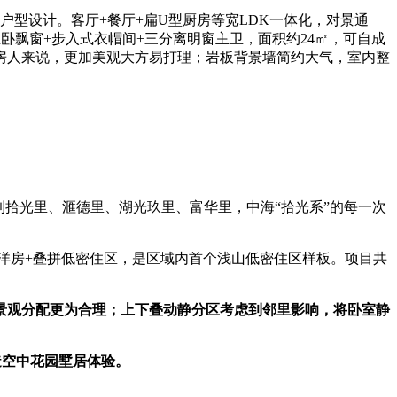
户型设计。客厅+餐厅+扁U型厨房等宽LDK一体化，对景通
飘窗+步入式衣帽间+三分离明窗主卫，面积约24㎡，可自成
买房人来说，更加美观大方易打理；岩板背景墙简约大气，室内整
拾光里、滙德里、湖光玖里、富华里，中海“拾光系”的每一次
洋房+叠拼低密住区，是区域内首个浅山低密住区样板。项目共
景观分配更为合理；上下叠动静分区考虑到邻里影响，将卧室静
造空中花园墅居体验。