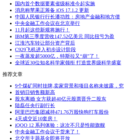
国内首个数据要素省级标准今起实施
消息称苹果正筹备 iOS 17.1.2 更新
中国人民银行行长潘功胜：房地产金融和地方债
中央金融工作会议在北京举行
11月起这些新规将施行！
IBM第三季度营收147.52亿美元 同比扭亏为盈
江淮汽车转让部分资产背后
C929飞机进入初步设计阶段
一夜蒸发超5000亿，特斯拉又“崩”了！
全球近30位知名科学家领衔 打造世界级科学盛宴
推荐文章
9个煤矿同时挂牌,卖家背景和项目名称未披露，究
首销日销售额新高
股东离婚 女方获超40亿元股票晋升二股东
陆磊任央行副行长
阿里巴巴集团减持471.76万股快狗打车股份
4天成交近10套房！
iQOO 12 系列体验：这次不只是性能旗舰
中央金融工作会议干货来了！
北交所主题基金即将开放