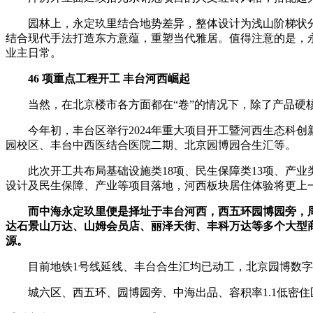
园林上，永定玖里结合地势差异，整体设计为浅山阶梯状分布
结合现代手法打造东方意蕴，重塑当代雅居。值得注意的是，
业主日常。
46 项重点工程开工 丰台河西崛起
当然，在北京楼市各方面都在“卷”的情况下，除了产品硬
今年初，丰台区举行2024年重大项目开工暨河西生态科创新
园校区、丰台中西医结合医院二期、北京园博园合生汇等。
此次开工共布局基础设施类18项、民生保障类13项、产业类
设计及民生保障、产业等项目落地，河西板块居住体验将更上
而中海永定玖里便是择址于丰台河西，西五环园博园旁，周
达石景山万达、山姆会员店、丽泽天街、丰科万达等多个大型商
源。
目前地铁1号线延线、丰台合生汇均已动工，北京园博数字
城六区、西五环、园博园旁、中海出品、容积率1.1低密住